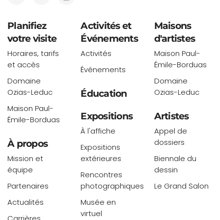
Planifiez
Activités et
Maisons
votre visite
Événements
d'artistes
Horaires, tarifs
Activités
Maison Paul-
et accès
Émile-Borduas
Événements
Domaine
Domaine
Ozias-Leduc
Ozias-Leduc
Éducation
Maison Paul-
Expositions
Artistes
Émile-Borduas
À l'affiche
Appel de
dossiers
À propos
Expositions
Mission et
extérieures
Biennale du
équipe
dessin
Rencontres
Partenaires
photographiques
Le Grand Salon
Actualités
Musée en
virtuel
Carrières