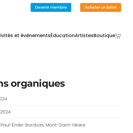
Devenir membre
Acheter un billet
ivités et événements
Éducation
Artistes
Boutique
ns organiques
2024
 2024
Paul-Émile-Borduas, Mont-Saint-Hilaire