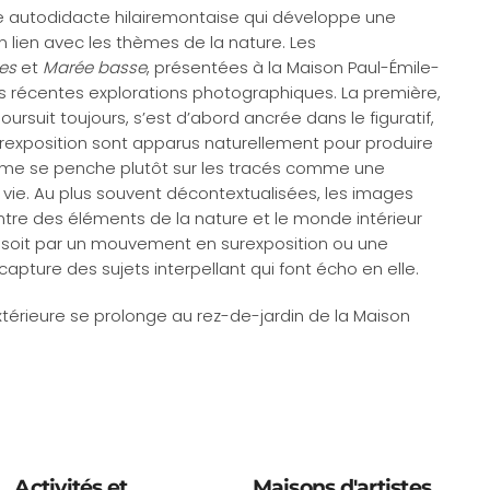
te autodidacte hilairemontaise qui développe une
 lien avec les thèmes de la nature. Les
es
et
Marée basse
, présentées à la Maison Paul-Émile-
 récentes explorations photographiques. La première,
ursuit toujours, s’est d’abord ancrée dans le figuratif,
exposition sont apparus naturellement pour produire
ème se penche plutôt sur les tracés comme une
vie. Au plus souvent décontextualisées, les images
entre des éléments de la nature et le monde intérieur
 soit par un mouvement en surexposition ou une
apture des sujets interpellant qui font écho en elle.
 extérieure se prolonge au rez-de-jardin de la Maison
Activités et
Maisons d'artistes