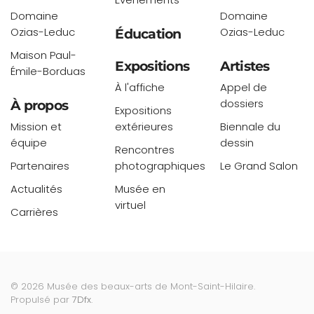
Domaine
Domaine
Ozias-Leduc
Ozias-Leduc
Éducation
Maison Paul-
Expositions
Artistes
Émile-Borduas
À l'affiche
Appel de
dossiers
À propos
Expositions
Mission et
extérieures
Biennale du
équipe
dessin
Rencontres
Partenaires
photographiques
Le Grand Salon
Actualités
Musée en
virtuel
Carrières
©
2026
Musée des beaux-arts de Mont-Saint-Hilaire.
Propulsé par
7Dfx
.