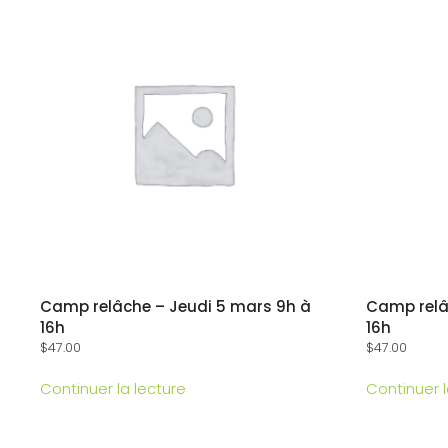
Camp relâche – Jeudi 5 mars 9h à
Camp relâ
16h
16h
$
47.00
$
47.00
Continuer la lecture
Continuer l