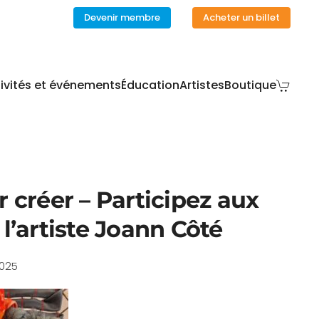
Devenir membre
Acheter un billet
ivités et événements
Éducation
Artistes
Boutique
 créer – Participez aux
 l’artiste Joann Côté
2025