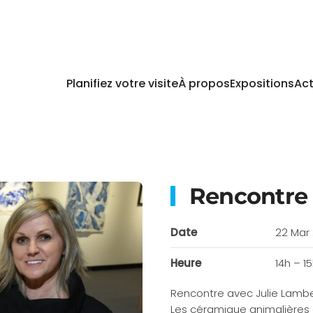
Planifiez votre visite
À propos
Expositions
Act
Rencontre 
Date
22 Mar
Heure
14h – 1
Rencontre avec Julie Lamber
Les céramique animalières d