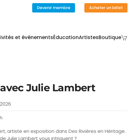
Devenir membre
Acheter un billet
ivités et événements
Éducation
Artistes
Boutique
avec Julie Lambert
 2026
5h
t, artiste en exposition dans Des Rivières en Héritage.
e Julie Lambert vous intriguent ?