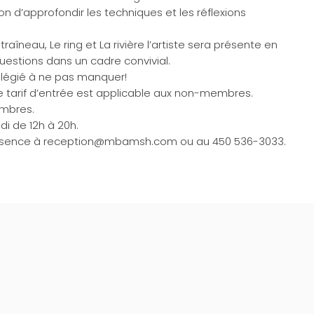
on d’approfondir les techniques et les réflexions
aîneau, Le ring et La rivière l’artiste sera présente en
uestions dans un cadre convivial.
légié à ne pas manquer!
l le tarif d’entrée est applicable aux non-membres.
embres.
di de 12h à 20h.
résence à
reception@mbamsh.com
ou au 450 536-3033.