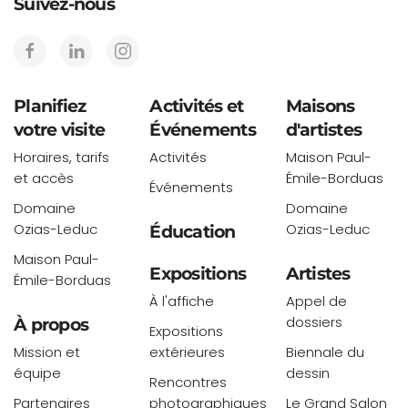
Suivez-nous
Planifiez
Activités et
Maisons
votre visite
Événements
d'artistes
Horaires, tarifs
Activités
Maison Paul-
et accès
Émile-Borduas
Événements
Domaine
Domaine
Ozias-Leduc
Ozias-Leduc
Éducation
Maison Paul-
Expositions
Artistes
Émile-Borduas
À l'affiche
Appel de
dossiers
À propos
Expositions
Mission et
extérieures
Biennale du
équipe
dessin
Rencontres
Partenaires
photographiques
Le Grand Salon