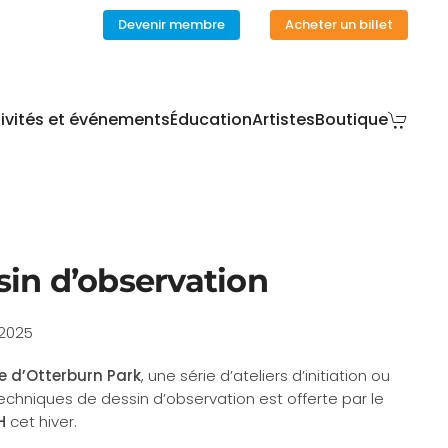
Devenir membre
Acheter un billet
ivités et événements
Éducation
Artistes
Boutique
sin d’observation
 2025
le d’Otterburn Park
, une série d’ateliers d’initiation ou
chniques de dessin d’observation est offerte par le
H
cet hiver.