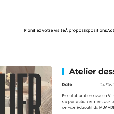
Planifiez votre visite
À propos
Expositions
Act
Atelier des
Date
24 Fév
En collaboration avec la
Vil
de perfectionnement aux te
service éducatif du
MBAMS