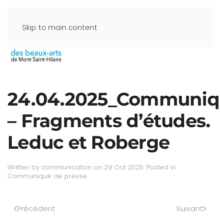
Skip to main content
24.04.2025_Communiq
– Fragments d’études.
Leduc et Roberge
Written by
communication
on
29 Oct 2025
. Posted in
Communiqué de presse
.
Précédent
Suivant