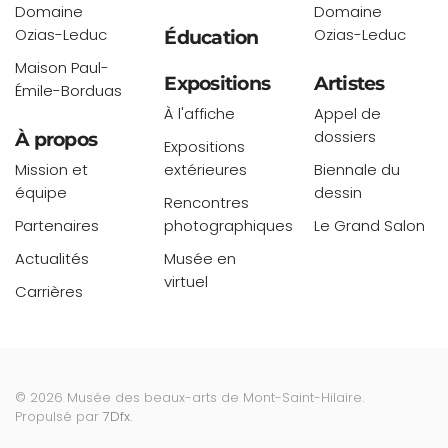
Domaine
Domaine
Ozias-Leduc
Ozias-Leduc
Éducation
Maison Paul-
Expositions
Artistes
Émile-Borduas
À l'affiche
Appel de
dossiers
À propos
Expositions
Mission et
extérieures
Biennale du
équipe
dessin
Rencontres
Partenaires
photographiques
Le Grand Salon
Actualités
Musée en
virtuel
Carrières
©
2026
Musée des beaux-arts de Mont-Saint-Hilaire.
Propulsé par
7Dfx
.