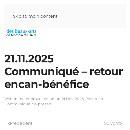
Skip to main content
21.11.2025
Communiqué – retour
encan-bénéfice
Written by
communication
on
21 Nov 2025
. Posted in
Communiqué de presse
.
Précédent
Suivant