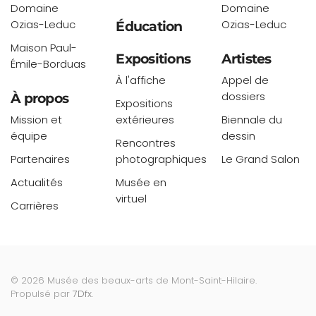
Domaine
Domaine
Ozias-Leduc
Ozias-Leduc
Éducation
Maison Paul-
Expositions
Artistes
Émile-Borduas
À l'affiche
Appel de
dossiers
À propos
Expositions
Mission et
extérieures
Biennale du
équipe
dessin
Rencontres
Partenaires
photographiques
Le Grand Salon
Actualités
Musée en
virtuel
Carrières
©
2026
Musée des beaux-arts de Mont-Saint-Hilaire.
Propulsé par
7Dfx
.