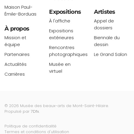
Maison Paul-
Expositions
Artistes
Émile-Borduas
À l'affiche
Appel de
dossiers
À propos
Expositions
Mission et
extérieures
Biennale du
équipe
dessin
Rencontres
Partenaires
photographiques
Le Grand Salon
Actualités
Musée en
virtuel
Carrières
©
2026
Musée des beaux-arts de Mont-Saint-Hilaire.
Propulsé par
7Dfx
.
Politique de confidentialité
Termes et conditions d'utilisation