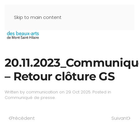
Skip to main content
20.11.2023_Communiqu
– Retour clôture GS
Written by
communication
on
29 Oct 2025
. Posted in
Communiqué de presse
.
Précédent
Suivant