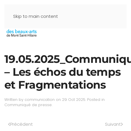
Skip to main content
19.05.2025_Communiq
– Les échos du temps
et Fragmentations
Written by
communication
on
29 Oct 2025
. Posted in
Communiqué de presse
.
Précédent
Suivant