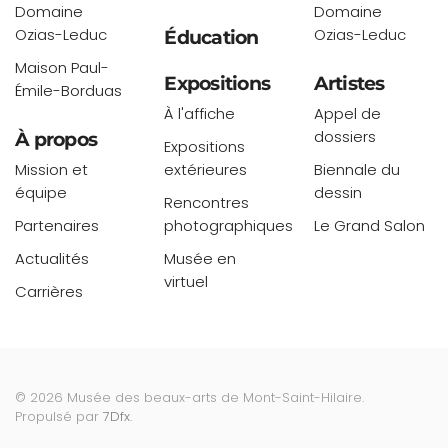
Domaine
Domaine
Ozias-Leduc
Ozias-Leduc
Éducation
Maison Paul-
Expositions
Artistes
Émile-Borduas
À l'affiche
Appel de
dossiers
À propos
Expositions
Mission et
extérieures
Biennale du
équipe
dessin
Rencontres
Partenaires
photographiques
Le Grand Salon
Actualités
Musée en
virtuel
Carrières
©
2026
Musée des beaux-arts de Mont-Saint-Hilaire.
Propulsé par
7Dfx
.