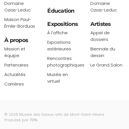
Domaine
Domaine
Ozias-Leduc
Ozias-Leduc
Éducation
Maison Paul-
Expositions
Artistes
Émile-Borduas
À l'affiche
Appel de
dossiers
À propos
Expositions
Mission et
extérieures
Biennale du
équipe
dessin
Rencontres
Partenaires
photographiques
Le Grand Salon
Actualités
Musée en
virtuel
Carrières
©
2026
Musée des beaux-arts de Mont-Saint-Hilaire.
Propulsé par
7Dfx
.